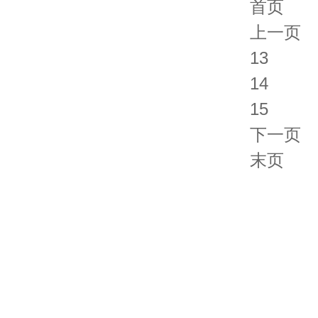
首页
上一页
13
14
15
下一页
末页