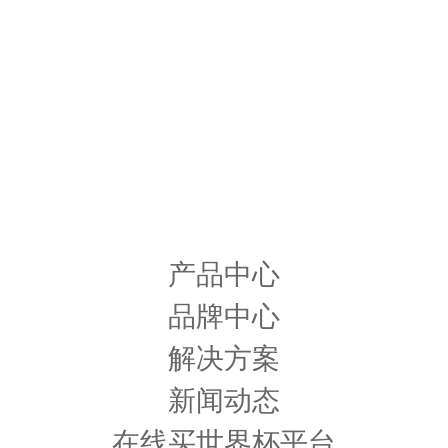
产品中心
品牌中心
解决方案
新闻动态
在线买世界杯平台