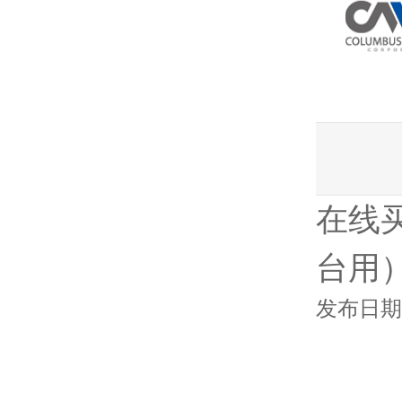
在线买
台用
发布日期：