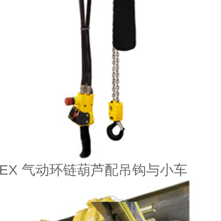
ATEX 气动环链葫芦配吊钩与小车