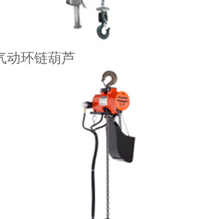
 气动环链葫芦