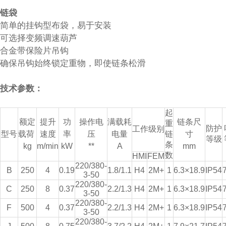
链袋
简单的挂钩型布袋，易于安装
可选择变频调速葫芦
合金带保险片吊钩
确保吊钩始终锁定重物，即使链条松滑
技术参数：
起
额定
提升
功
操作电
满载耗
链条尺
重
防护
工作级别
型号
载荷
速度
率
压
电量
链
寸
等级
条
kg
m/min
kW
**
A
mm
数
HMI
FEM
220/380-
B
250
4
0.19
1.8/1.1
H4
2M+
1
6.3×18.9
IP54
3-50
220/380-
C
250
8
0.37
2.2/1.3
H4
2M+
1
6.3×18.9
IP54
3-50
220/380-
F
500
4
0.37
2.2/1.3
H4
2M+
1
6.3×18.9
IP54
3-50
220/380-