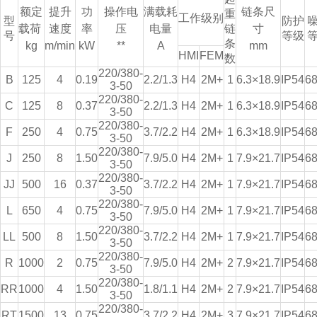
额定
提升
功
操作电
满载耗
链条尺
重
工作级别
型
防护
载荷
速度
率
压
电量
链
寸
号
等级
条
kg
m/min
kW
**
A
mm
HMI
FEM
数
220/380-
B
125
4
0.19
2.2/1.3
H4
2M+
1
6.3×18.9
IP54
6
3-50
220/380-
C
125
8
0.37
2.2/1.3
H4
2M+
1
6.3×18.9
IP54
6
3-50
220/380-
F
250
4
0.75
3.7/2.2
H4
2M+
1
6.3×18.9
IP54
6
3-50
220/380-
J
250
8
1.50
7.9/5.0
H4
2M+
1
7.9×21.7
IP54
6
3-50
220/380-
JJ
500
16
0.37
3.7/2.2
H4
2M+
1
7.9×21.7
IP54
6
3-50
220/380-
L
650
4
0.75
7.9/5.0
H4
2M+
1
7.9×21.7
IP54
6
3-50
220/380-
LL
500
8
1.50
3.7/2.2
H4
2M+
1
7.9×21.7
IP54
6
3-50
220/380-
R
1000
2
0.75
7.9/5.0
H4
2M+
2
7.9×21.7
IP54
6
3-50
220/380-
RR
1000
4
1.50
1.8/1.1
H4
2M+
2
7.9×21.7
IP54
6
3-50
220/380-
RT
1500
13
0.75
3.7/2.2
H4
2M+
3
7.9×21.7
IP54
6