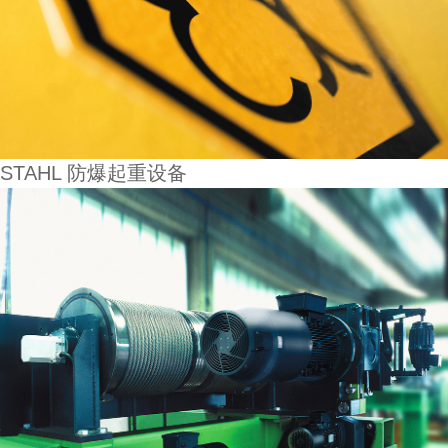
STAHL 防爆起重设备