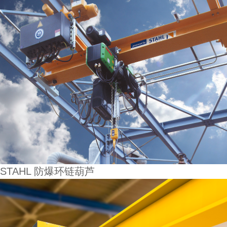
STAHL 防爆环链葫芦