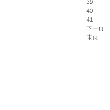
39
40
41
下一页
末页