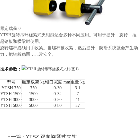
额定载荷 0
YTSH旋转吊环旋紧式夹钳能适合多种不同应用。可用于提升，旋转，拉
起钢板和横梁时使用。
旋转螺杆必须用手收紧。当螺杆被收紧，然后提升，防滑系统就会产生动
力，把钢板稳固，非常安全。
技术参数：
型号
额定载荷 kg
钳口宽度 mm
重量 kg
YTSH 750
750
0-30
3.1
YTSH 1500
1500
0-32
7
YTSH 3000
3000
0-50
11
YTSH 5000
5000
0-80
27
上一篇 : YTSZ 双向旋紧式夹钳