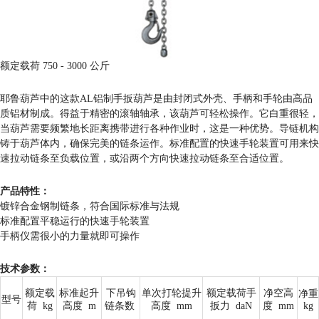
额定载荷 750 - 3000 公斤
耶鲁葫芦中的这款AL铝制手扳葫芦是由封闭式外壳、手柄和手轮由高品
质铝材制成。得益于精密的滚轴轴承，该葫芦可轻松操作。它白重很轻，
当葫芦需要频繁地长距离携带进行各种作业时，这是一种优势。导链机构
铸于葫芦体内，确保完美的链条运作。标准配置的快速手轮装置可用来快
速拉动链条至负载位置，或沿两个方向快速拉动链条至合适位置。
产品特性：
镀锌合金钢制链条，符合国际标准与法规
标准配置平稳运行的快速手轮装置
手柄仪需很小的力量就即可操作
技术参数：
额定载
标准起升
下吊钩
单次打轮提升
额定载荷手
净空高
净重
型号
荷
kg
高度
m
链条数
高度
mm
扳力
daN
度
mm
kg