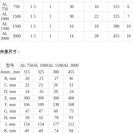
AL
750
1.5
1
30
16
315
6
750
AL
1500
1.5
1
30
22
325
7
1000
AL
1500
1.5
1
16
18
380
10
1500
AL
3000
1.5
1
14
28
455
18
3000
外形尺寸：
型号
AL 750
AL 1000
AL 1500
AL 3000
Amin., mm
315
325
380
455
B, mm
20
23
27
36
C, mm
22
23
26
33
D, mm
14
16
20
24
E, mm
300
300
300
400
F, mm
106
109
138
168
G, mm
47
47
60
75
H, mm
59
62
78
93
J, mm
154
154
177
212
K, mm
49
49
74
94