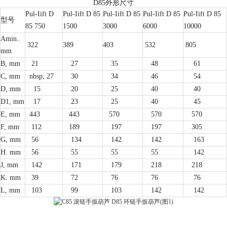
D85外形尺寸
Pul-Iift D
Pul-Iift D 85
Pul-Iift D 85
Pul-Iift D 85
Pul-Iift D 85
型号
85 750
1500
3000
6000
10000
Amin..
322
389
403
532
805
mm
B, mm
21
27
35
48
61
C, mm
nbsp;
27
30
34
46
54
D, mm
15
20
25
40
40
D1, mm
17
23
25
40
45
E, mm
443
443
570
570
570
F, mm
112
189
197
197
305
G, mm
56
134
142
142
163
H. mm
56
55
55
55
142
J, mm
142
171
179
218
218
K. mm
39
72
76
76
76
L, mm
103
99
103
142
142