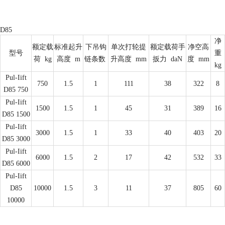
D85
净
额定载
标准起升
下吊钩
单次打轮提
额定载荷手
净空高
型号
重
荷
kg
高度
m
链条数
升高度
mm
扳力
daN
度
mm
kg
Pul-Iift
750
1.5
1
111
38
322
8
D85 750
Pul-Iift
1500
1.5
1
45
31
389
16
D85 1500
Pul-Iift
3000
1.5
1
33
40
403
20
D85 3000
Pul-Iift
6000
1.5
2
17
42
532
33
D85 6000
Pul-Iift
D85
10000
1.5
3
11
37
805
60
10000