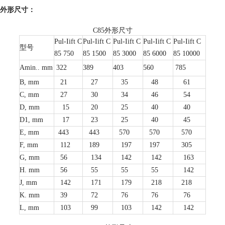
外形尺寸：
C85外形尺寸
Pul-Iift C
Pul-Iift C
Pul-Iift C
Pul-Iift C
Pul-Iift C
型号
85 750
85 1500
85 3000
85 6000
85 10000
Amin.. mm
322
389
403
560
785
B, mm
21
27
35
48
61
C, mm
27
30
34
46
54
D, mm
15
20
25
40
40
D1, mm
17
23
25
40
45
E, mm
443
443
570
570
570
F, mm
112
189
197
197
305
G, mm
56
134
142
142
163
H. mm
56
55
55
55
142
J, mm
142
171
179
218
218
K. mm
39
72
76
76
76
L, mm
103
99
103
142
142