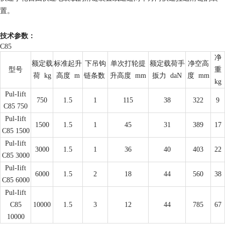
置。
技术参数：
C85
净
额定载
标准起升
下吊钩
单次打轮提
额定载荷手
净空高
型号
重
荷
kg
高度
m
链条数
升高度
mm
扳力
daN
度
mm
kg
Pul-Iift
750
1.5
1
115
38
322
9
C85 750
Pul-Iift
1500
1.5
1
45
31
389
17
C85 1500
Pul-Iift
3000
1.5
1
36
40
403
22
C85 3000
Pul-Iift
6000
1.5
2
18
44
560
38
C85 6000
Pul-Iift
C85
10000
1.5
3
12
44
785
67
10000