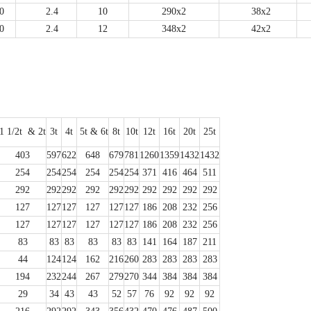
0
2.4
10
290x2
38x2
0
2.4
12
348x2
42x2
1 1/2t
& 2t
3t
4t
5t & 6t
8t
10t
12t
16t
20t
25t
403
597
622
648
679
781
1260
1359
1432
1432
254
254
254
254
254
254
371
416
464
511
292
292
292
292
292
292
292
292
292
292
127
127
127
127
127
127
186
208
232
256
127
127
127
127
127
127
186
208
232
256
83
83
83
83
83
83
141
164
187
211
44
124
124
162
216
260
283
283
283
283
194
232
244
267
279
270
344
384
384
384
29
34
43
43
52
57
76
92
92
92