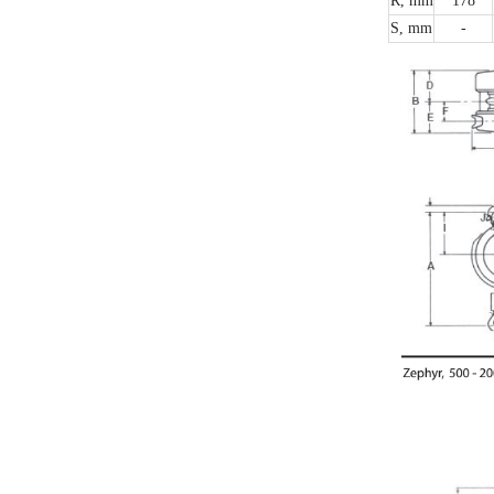
R, mm
178
S, mm
-