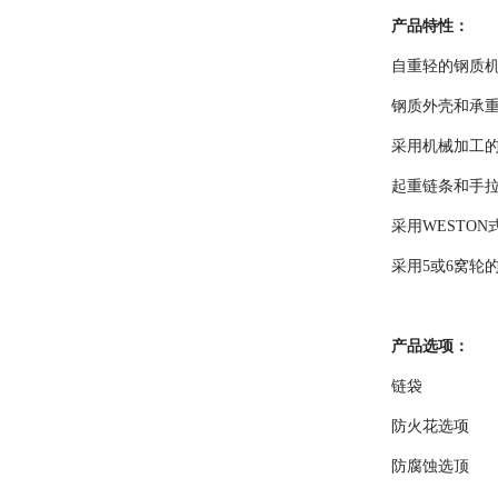
产品特性：
自重轻的钢质
钢质外壳和承
采用机械加工
起重链条和手
采用WESTO
采用5或6窝轮
产品选项：
链袋
防火花选项
防腐蚀选顶