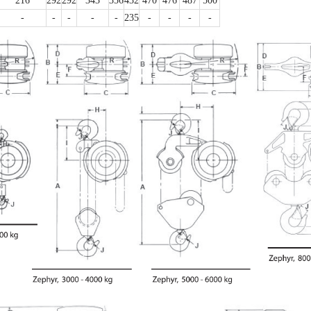
216
292
292
343
356
432
470
476
487
500
-
-
-
-
-
235
-
-
-
-