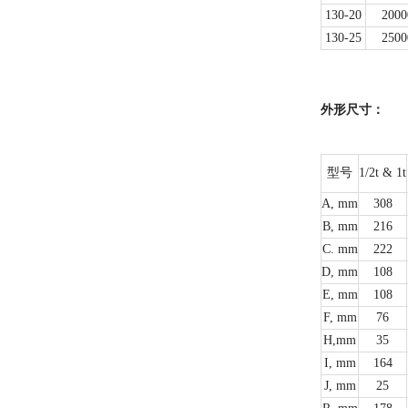
130-20
2000
130-25
2500
外形尺寸：
型号
1/2t & 1t
A, mm
308
B, mm
216
C. mm
222
D, mm
108
E, mm
108
F, mm
76
H,mm
35
I, mm
164
J, mm
25