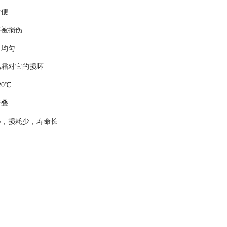
方便
不被损伤
力均匀
风霜对它的损坏
0℃
折叠
小，损耗少，寿命长