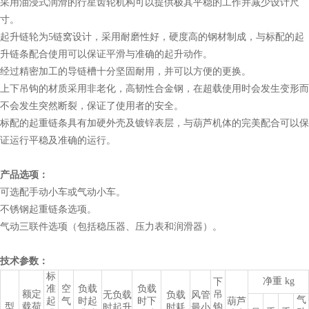
采用油浸式润滑的行星齿轮机构可以提供极其平稳的工作并减少设计尺
寸。
起升链轮为5链窝设计，采用耐磨性好，硬度高的钢材制成，与标配的起
升链条配合使用可以保证平滑与准确的起升动作。
经过精密加工的导链槽十分坚固耐用，并可以方便的更换。
上下吊钩的材质采用非老化，高韧性合金钢，在超载使用时会发生变形而
不会发生突然断裂，保证了使用者的安全。
标配的起重链条具有加硬外壳及镀锌表层，与葫芦机体的完美配合可以保
证运行平稳及准确的运行。
产品选项：
可选配手动小车或气动小车。
不锈钢起重链条选项。
气动三联件选项（包括稳压器、压力表和润滑器）。
技术参数：
标
净重 kg
下
准
空
负载
负载
额定
吊
无负载
负载
风管
气
起
气
时起
时下
葫芦
型
载荷
钩
时起升
时耗
最小