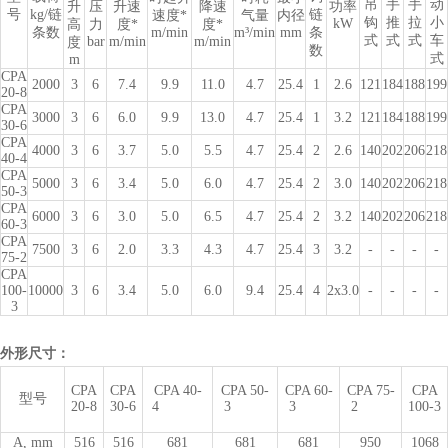
吊
手
手
动
升
压
升速
降速
功率
号
kg/链
链
速度*
气量
内径
钩
推
拉
小
kW
高
力
度*
度*
条数
m/min
m³/min
mm
条
式
式
式
车
bar
m/min
m/min
度
数
式
m
CPA
2000
3
6
7.4
9.9
11.0
4.7
25.4
1
2.6
121
184
188
199
20-8
CPA
3000
3
6
6.0
9.9
13.0
4.7
25.4
1
3.2
121
184
188
199
30-6
CPA
4000
3
6
3.7
5.0
5.5
4.7
25.4
2
2.6
140
202
206
218
40-4
CPA
5000
3
6
3.4
5.0
6.0
4.7
25.4
2
3.0
140
202
206
218
50-3
CPA
6000
3
6
3.0
5.0
6.5
4.7
25.4
2
3.2
140
202
206
218
60-3
CPA
7500
3
6
2.0
3.3
4.3
4.7
25.4
3
3.2
-
-
-
-
75-2
CPA
100-
10000
3
6
3.4
5.0
6.0
9.4
25.4
4
2x3.0
-
-
-
-
3
外形尺寸：
CPA
CPA
CPA 40-
CPA 50-
CPA 60-
CPA 75-
CPA
型号
20-8
30-6
4
3
3
2
100-3
A, mm
516
516
681
681
681
950
1068