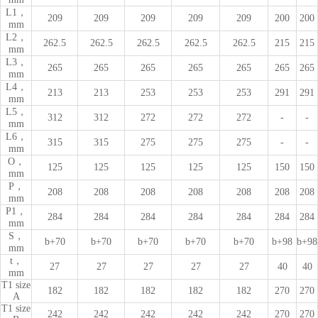
L1，
209
209
209
209
209
200
200
mm
L2，
262.5
262.5
262.5
262.5
262.5
215
215
mm
L3，
265
265
265
265
265
265
265
mm
L4，
213
213
253
253
253
291
291
mm
L5，
312
312
272
272
272
-
-
mm
L6，
315
315
275
275
275
-
-
mm
O，
125
125
125
125
125
150
150
mm
P，
208
208
208
208
208
208
208
mm
P1，
284
284
284
284
284
284
284
mm
S，
b+70
b+70
b+70
b+70
b+70
b+98
b+98
mm
t，
27
27
27
27
27
40
40
mm
T1 size
182
182
182
182
182
270
270
A
T1 size
242
242
242
242
242
270
270