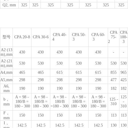
Q2, mm
325
325
325
325
325
325
325
CPA
CPA
CPA 40-
CPA 50-
CPA 60-
型号
CPA 20-8
CPA 30-6
75-
100-
4
3
3
2
3
A2 (13
430
430
430
430
430
-
-
m),mm
A2 (21
530
530
530
530
530
530
530
m),mm
A4,mm
465
465
615
615
615
855
965
A5,mm
298
298
298
298
298
477
425
A6,
190
190
190
190
190
182
182
mm
A = 98 -
A = 98 -
A = 98 -
A = 98 -
A = 98 -
125
b，
125 -
180/B =
180/B =
180/B
180/B =
180/B =
-
310
mm
180 - 300
180 - 300
=180 - 300
180 - 300
180 - 300
310
F，
150
150
150
150
150
113
113
mm
I，
142.5
142.5
142.5
142.5
142.5
130
130
mm