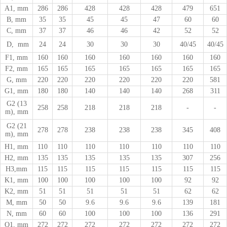
A1, mm
286
286
428
428
428
479
651
B, mm
35
35
45
45
47
60
60
C, mm
37
37
46
46
42
52
52
D,
mm
24
24
30
30
30
40/45
40/45
F1, mm
160
160
160
160
160
160
160
F2, mm
165
165
165
165
165
165
165
G, mm
220
220
220
220
220
220
581
G1, mm
180
180
140
140
140
268
311
G2 (13
258
258
218
218
218
-
-
m), mm
G2 (21
278
278
238
238
238
345
408
m), mm
H1, mm
110
110
110
110
110
110
110
H2, mm
135
135
135
135
135
307
256
H3,mm
115
115
115
115
115
115
115
K1, mm
100
100
100
100
100
92
92
K2, mm
51
51
51
51
51
62
62
M, mm
50
50
9.6
9.6
9.6
139
181
N, mm
60
60
100
100
100
136
291
Q1, mm
272
272
272
272
272
272
272