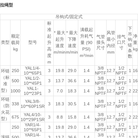
拉绳型
吊钩式/固定式
标
下
准
满载起
* 最大
* 最大
风管
吊
额定
起
升耗气
净
气管
排气
起升
下降
最小
钩
类型
型号
接头
口尺
载荷
升
量 (90
重
链
速度
速度
内径
尺寸
寸
kg
高
PSI)
kg
条
m/min
m/min
mm
度
m³/min
数
m
YAL1/4-
3/8
1/2
250
3
19.8
29.0
1.4
12.7
1
16
环链
10**65P1
NPTF
NPTF
（标
YAL1/2-
3/8
1/2
500
3
13.7
36.6
1.4
12.7
1
16
10**45P1
NPTF
NPTF
准
YAL1-
3/8
1/2
型）
1000
3
7.0
18.3
1.4
12.7
2
22
10**23P1
NPTF
NPTF
环链
YAL3/8-
3/8
1/2
338
3
18.3
30.5
1.4
12.7
1
16
（防
10**60P1SR
NPTF
NPTF
火花
YAL4/10-
3/8
1/2
675
3
8.8
15.8
1.4
12.7
2
22
型）
10**29P1SR
NPTF
NPTF
YAR1/4-
3/8
1/2
250
3
19.8
29.0
1.4
12.7
1
17
10**65P1
NPTF
NPTF
YAR1/4-
3/8
1/2
滚链
500
3
13.7
36.6
1.4
12.7
1
17