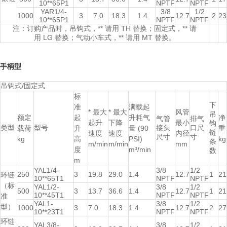
10**65P1
NPTF
NPTF
YAR1/4-
3/8
1/2
1000
3
7.0
18.3
1.4
12.7
2
23
10**65P1
NPTF
NPTF
注：订购产品时，吊钩式，** 请用 TH 替换；固定式，** 请
用 LG 替换；气动小车式，** 请用 MT 替换。
手柄型
吊钩式/固定式
标
下
准
满载起
* 最大
* 最大
风管
吊
额定
起
升耗气
净
气管
排气
起升
下降
最小
钩
类型
型号
接头
口尺
载荷
升
量 (90
重
链
速度
速度
内径
尺寸
寸
kg
高
PSI)
kg
条
m/min
m/min
mm
度
m³/min
数
m
YAL1/4-
3/8
1/2
250
3
19.8
29.0
1.4
12.7
1
21
环链
10**65T1
NPTF
NPTF
（标
YAL1/2-
3/8
1/2
500
3
13.7
36.6
1.4
12.7
1
21
10**45T1
NPTF
NPTF
准
YAL1-
3/8
1/2
型）
1000
3
7.0
18.3
1.4
12.7
2
27
10**23T1
NPTF
NPTF
环链
YAL3/8-
3/8
1/2