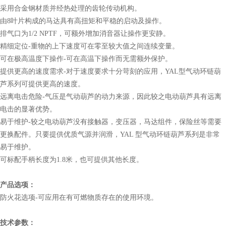
采用合金钢材质并经热处理的齿轮传动机构。
由8叶片构成的马达具有高扭矩和平稳的启动及操作。
排气口为1/2 NPTF，可额外增加消音器让操作更安静。
精细定位-重物的上下速度可在零至较大值之间连续变量。
可在极高温度下操作-可在高温下操作而无需额外保护。
提供更高的速度需求-对于速度要求十分苛刻的应用，YAL型气动环链葫
芦系列可提供更高的速度。
远离电击危险-气压是气动葫芦的动力来源，因此较之电动葫芦具有远离
电击的显著优势。
易于维护-较之电动葫芦没有接触器，变压器，马达组件，保险丝等需要
更换配件。只要提供优质气源并润滑，YAL 型气动环链葫芦系列是非常
易于维护。
可标配手柄长度为1.8米，也可提供其他长度。
产品选项：
防火花选项-可应用在有可燃物质存在的使用环境。
技术参数：