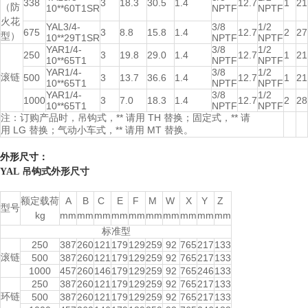
338
3
18.3
30.5
1.4
12.7
1
21
（防
10**60T1SR
NPTF
NPTF
火花
YAL3/4-
3/8
1/2
675
3
8.8
15.8
1.4
12.7
2
27
型）
10**29T1SR
NPTF
NPTF
YAR1/4-
3/8
1/2
250
3
19.8
29.0
1.4
12.7
1
21
10**65T1
NPTF
NPTF
YAR1/4-
3/8
1/2
滚链
500
3
13.7
36.6
1.4
12.7
1
21
10**65T1
NPTF
NPTF
YAR1/4-
3/8
1/2
1000
3
7.0
18.3
1.4
12.7
2
28
10**65T1
NPTF
NPTF
注：订购产品时，吊钩式，** 请用 TH 替换；固定式，** 请
用 LG 替换；气动小车式，** 请用 MT 替换。
外形尺寸：
YAL 吊钩式外形尺寸
额定载荷
A
B
C
E
F
M
W
X
Y
Z
型号
kg
mm
mm
mm
mm
mm
mm
mm
mm
mm
mm
标准型
250
387
260
121
179
129
259
92
765
217
133
滚链
500
387
260
121
179
129
259
92
765
217
133
1000
457
260
146
179
129
259
92
765
246
133
250
387
260
121
179
129
259
92
765
217
133
环链
500
387
260
121
179
129
259
92
765
217
133