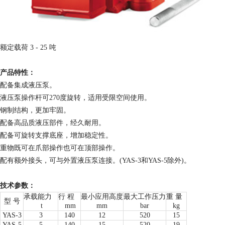
额定载荷 3 - 25 吨
产品特性：
配备集成液压泵。
液压泵操作杆可270度旋转，适用受限空间使用。
钢制结构，更加牢固。
配备高品质液压部件，经久耐用。
配备可旋转支撑底座，增加稳定性。
重物既可在爪部操作也可在顶部操作。
配有额外接头，可与外置液压泵连接。(YAS-3和YAS-5除外)。
技术参数：
承载能力
行 程
最小应用高度
最大工作压力
重 量
型 号
t
mm
mm
bar
kg
YAS-3
3
140
12
520
15
YAS-5
5
140
15
520
19