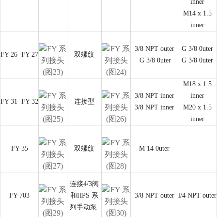
inner
M14 x 1.5
inner
3/8 NPT outer
G 3/8 0uter
FY-26
FY-27
双螺纹
G 3/8 0uter
G 3/8 0uter
M18 x 1.5
3/8 NPT inner
inner
FY-31
FY-32
连接型
3/8 NPT inner
M20 x 1.5
inner
FY-35
双螺纹
M 14 0uter
-
连接4/3阀
FY-703
和HPS 系
3/8 NPT outer
l/4 NPT outer
列手动泵