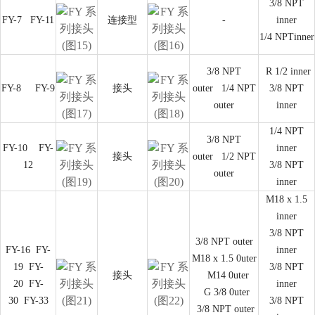
3/8 NPT
FY-7
FY-11
连接型
-
inner
1/4 NPTinner
3/8 NPT
R 1/2 inner
FY-8
FY-9
接头
outer
1/4 NPT
3/8 NPT
outer
inner
1/4 NPT
3/8 NPT
FY-10
FY-
inner
接头
outer
1/2 NPT
12
3/8 NPT
outer
inner
M18 x 1.5
inner
3/8 NPT
3/8 NPT outer
FY-16
FY-
inner
M18 x 1.5 0uter
19
FY-
3/8 NPT
接头
M14 0uter
20
FY-
inner
G 3/8 0uter
30
FY-33
3/8 NPT
3/8 NPT outer