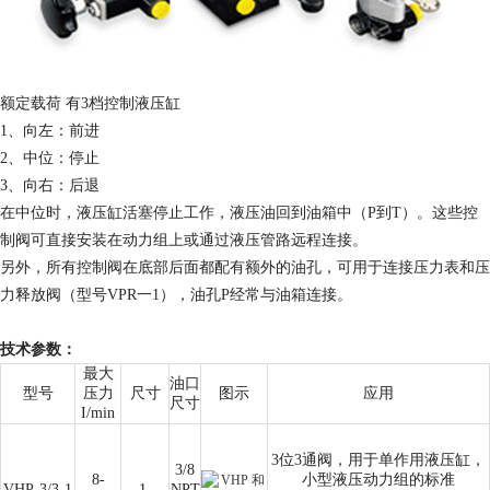
额定载荷 有3档控制液压缸
1、向左：前进
2、中位：停止
3、向右：后退
在中位时，液压缸活塞停止工作，液压油回到油箱中（P到T）。这些控
制阀可直接安装在动力组上或通过液压管路远程连接。
另外，所有控制阀在底部后面都配有额外的油孔，可用于连接压力表和压
力释放阀（型号VPR一1），油孔P经常与油箱连接。
技术参数：
最大
油口
型号
压力
尺寸
图示
应用
尺寸
I/min
3位3通阀，用于单作用液压缸，
3/8
8-
小型液压动力组的标准
VHP-3/3-1
1
NPT