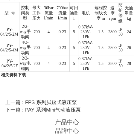
防
控制
最大
远程控
30bar
700bar
可用
速
无油
护
型
号
阀类
工作
流量
流量
电机
制线长
油量
度
重量
等
I/min
I/min
型
压力
I
度 m
rpm
kg
级
2/2-
0.37kW-
PY-
IP
way手
700
4
0.23
5
230V-
1.5
2800
24
04/2/5/2M
50
1Ph
动阀
4/3-
0.37kW-
PY-
IP
way手
700
4
0.23
5
230V-
1.5
2800
26
04/2/5/4M
50
1Ph
动阀
2/2-
0.37kW-
PY-
IP
way电
700
4
0.23
5
230V-
1.5
2800
28
04/2/5/2E
50
1Ph
磁阀
相关资料下载
上一篇 : FPS 系列脚踏式液压泵
下一篇 : PAY 系列Mini气动液压泵
产品中心
品牌中心