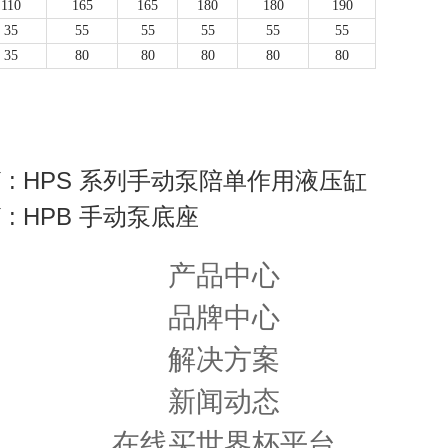
110
165
165
180
180
190
35
55
55
55
55
55
35
80
80
80
80
80
 : HPS 系列手动泵陪单作用液压缸
 : HPB 手动泵底座
产品中心
品牌中心
解决方案
新闻动态
在线买世界杯平台