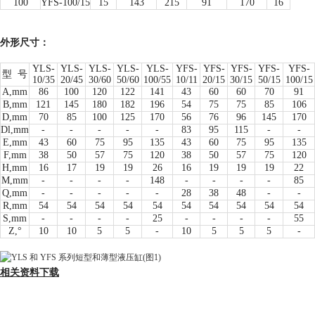
100
YFS-100/15
15
143
215
91
170
16
外形尺寸：
YLS-
YLS-
YLS-
YLS-
YLS-
YFS-
YFS-
YFS-
YFS-
YFS-
型
号
10/35
20/45
30/60
50/60
100/55
10/11
20/15
30/15
50/15
100/15
A,mm
86
100
120
122
141
43
60
60
70
91
B,mm
121
145
180
182
196
54
75
75
85
106
D,mm
70
85
100
125
170
56
76
96
145
170
Dl,mm
-
-
-
-
-
83
95
115
-
-
E,mm
43
60
75
95
135
43
60
75
95
135
F,mm
38
50
57
75
120
38
50
57
75
120
H,mm
16
17
19
19
26
16
19
19
19
22
M,mm
-
-
-
-
148
-
-
-
-
85
Q,mm
-
-
-
-
-
28
38
48
-
-
R,mm
54
54
54
54
54
54
54
54
54
54
S,mm
-
-
-
-
25
-
-
-
-
55
Z,°
10
10
5
5
-
10
5
5
5
-
相关资料下载