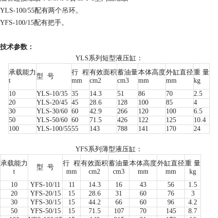
YLS-100/55配有两个吊环。
YFS-100/15配有把手。
技术参数：
YLS系列短型液压缸：
承载能力
行
程
有效面积
蓄油量
本体高度
外缸直径
重 量
型
号
t
mm
cm2
cm3
mm
mm
kg
10
YLS-10/35
35
14.3
51
86
70
2.5
20
YLS-20/45
45
28.6
128
100
85
4
30
YLS-30/60
60
42.9
266
120
100
6.5
50
YLS-50/60
60
71.5
426
122
125
10.4
100
YLS-100/55
55
143
788
141
170
24
YFS系列薄型液压缸：
承载能力
行
程
有效面积
蓄油量
本体高度
外缸直径
重 量
型
号
t
mm
cm2
cm3
mm
mm
kg
10
YFS-10/11
11
14.3
16
43
56
1.5
20
YFS-20/15
15
28.6
31
60
76
3
30
YFS-30/15
15
44.2
66
60
96
4.2
50
YFS-50/15
15
71.5
107
70
145
8.7