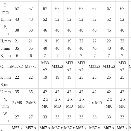
D,
57
57
67
67
67
67
67
67
67
mm
E,mm
43
43
52
52
52
52
52
52
52
F,
38
38
46
46
46
46
46
46
46
mm
H,mm
21
21
19
19
19
22
22
22
22
J,mm
35
35
40
40
40
40
40
40
40
K,mm
6
6
7
7
7
7
7
7
7
M33
M33
M33
M33
O,mm
M27x2
M27x2
M33x2
M33x2
M33 x2
M
x2
x2
x2
x2
P, mm
22
22
19
19
19
25
25
25
25
S,mm
-
-
-
-
-
-
-
-
-
U.mm
35
35
42
42
42
42
42
42
42
V,
2 x
2 x
2 x
2 x
2 x
2 x
2xM8
2xM8
2 x Ml0
mm
Ml0
Ml0
Ml0
Ml0
Ml0
Ml0
W.
27
27
33
33
33
33
33
33
33
mm
M57 x
M57 x
M67 x
M67 x
M67 x
M67 x
M67 x
M67 x
M67 x