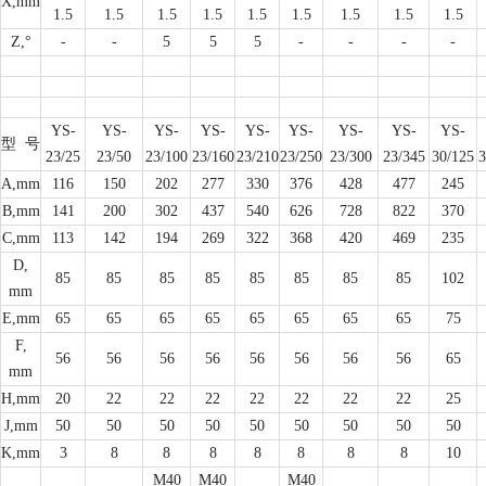
X,mm
1.5
1.5
1.5
1.5
1.5
1.5
1.5
1.5
1.5
Z,°
-
-
5
5
5
-
-
-
-
YS-
YS-
YS-
YS-
YS-
YS-
YS-
YS-
YS-
型
号
23/25
23/50
23/100
23/160
23/210
23/250
23/300
23/345
30/125
3
A,mm
116
150
202
277
330
376
428
477
245
B,mm
141
200
302
437
540
626
728
822
370
C,mm
113
142
194
269
322
368
420
469
235
D,
85
85
85
85
85
85
85
85
102
mm
E,mm
65
65
65
65
65
65
65
65
75
F,
56
56
56
56
56
56
56
56
65
mm
H,mm
20
22
22
22
22
22
22
22
25
J,mm
50
50
50
50
50
50
50
50
50
K,mm
3
8
8
8
8
8
8
8
10
M40
M40
M40