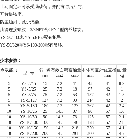
止动固定环可承受满载荷，并配有防污油封。
可替换鞍座。
防尘油封，减少污染。
油管连接螺纹：3/8NPT含CFY-1型内丝螺纹。
YS-50/1 00和YS-50/160配有把手。
YS-50/320至YS-100/200配有吊环。
技术参数：
承载能力
有效面积
蓄油量
本体高度
外缸直径
重 量
行
程
型
号
t
cm2
cm3
mm
mm
kg
mm
5
YS-5/15
15
7.2
11
45
41
0.9
5
YS-5/25
25
7.2
18
97
42
1
5
YS-5/75
75
7.2
53
157
42
1.5
5
YS-5/127
127
7.2
90
214
42
2
5
YS-5/180
180
7.2
127
267
42
2.4
10
YS-10/25
25
14.3
37
90
57
1.6
10
YS-10/50
50
14.3
73
125
57
2.1
10
YS-10/100
100
14.3
146
178
57
2.8
10
YS-10/150
150
14.3
218
250
57
4.1
10
YS-10/200
200
14.3
291
300
57
4.7