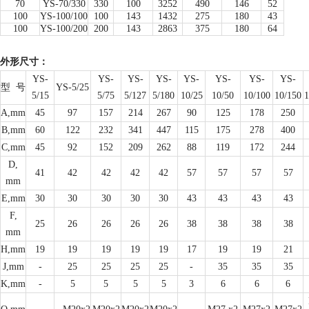
70
YS-70/330
330
100
3252
490
146
52
100
YS-100/100
100
143
1432
275
180
43
100
YS-100/200
200
143
2863
375
180
64
外形尺寸：
YS-
YS-
YS-
YS-
YS-
YS-
YS-
YS-
型
号
YS-5/25
5/15
5/75
5/127
5/180
10/25
10/50
10/100
10/150
1
A,mm
45
97
157
214
267
90
125
178
250
B,mm
60
122
232
341
447
115
175
278
400
C,mm
45
92
152
209
262
88
119
172
244
D,
41
42
42
42
42
57
57
57
57
mm
E,mm
30
30
30
30
30
43
43
43
43
F,
25
26
26
26
26
38
38
38
38
mm
H,mm
19
19
19
19
19
17
19
19
21
J,mm
-
25
25
25
25
-
35
35
35
K,mm
-
5
5
5
5
3
6
6
6