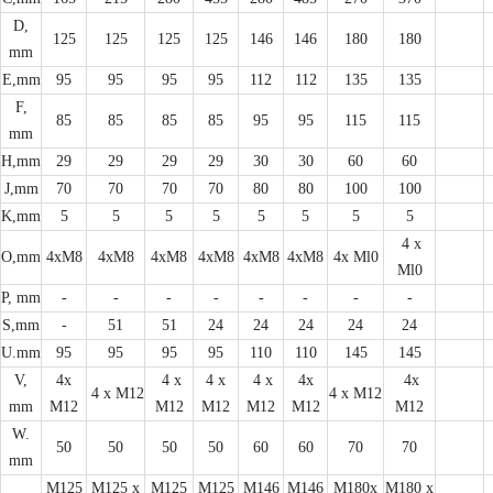
D,
125
125
125
125
146
146
180
180
mm
E,mm
95
95
95
95
112
112
135
135
F,
85
85
85
85
95
95
115
115
mm
H,mm
29
29
29
29
30
30
60
60
J,mm
70
70
70
70
80
80
100
100
K,mm
5
5
5
5
5
5
5
5
4 x
O,mm
4xM8
4xM8
4xM8
4xM8
4xM8
4xM8
4x Ml0
Ml0
P, mm
-
-
-
-
-
-
-
-
S,mm
-
51
51
24
24
24
24
24
U.mm
95
95
95
95
110
110
145
145
V,
4x
4 x
4 x
4 x
4x
4x
4 x M12
4 x M12
mm
M12
M12
M12
M12
M12
M12
W.
50
50
50
50
60
60
70
70
mm
M125
M125 x
M125
M125
M146
M146
M180x
M180 x