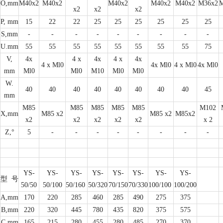
O,mm
M40x2
M40x2
M40x2
M40x2
M40x2
M36x2
M
x2
x2
x2
P, mm
15
22
22
25
25
25
25
25
25
S,mm
-
-
-
-
-
-
-
-
-
U.mm
55
55
55
55
55
55
55
55
75
V,
4x
4 x
4x
4 x
4x
4 x Ml0
4x Ml0
4 x Ml0
4x Ml0
mm
Ml0
Ml0
M10
Ml0
Ml0
W.
40
40
40
40
40
40
40
40
45
mm
M85
M85
M85
M85
M85
M102
X,mm
M85 x2
M85 x2
M85x2
x2
x2
x2
x2
x2
x 2
Z,°
5
-
-
-
-
-
-
-
-
YS-
YS-
YS-
YS-
YS-
YS-
YS-
YS-
型
号
50/50
50/100
50/160
50/320
70/150
70/330
100/100
100/200
A,mm
170
220
285
460
285
490
275
375
B,mm
220
320
445
780
435
820
375
575
C,mm
165
215
280
455
280
485
270
370