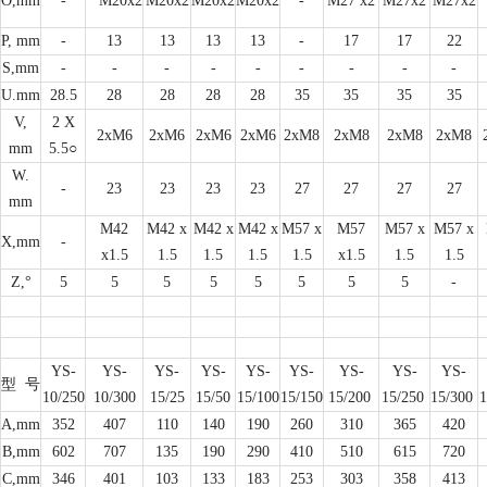
O,mm
-
M20x2
M20x2
M20x2
M20x2
-
M27 x2
M27x2
M27x2
P, mm
-
13
13
13
13
-
17
17
22
S,mm
-
-
-
-
-
-
-
-
-
U.mm
28.5
28
28
28
28
35
35
35
35
V,
2 X
2xM6
2xM6
2xM6
2xM6
2xM8
2xM8
2xM8
2xM8
mm
5.5○
W.
-
23
23
23
23
27
27
27
27
mm
M42
M42 x
M42 x
M42 x
M57 x
M57
M57 x
M57 x
X,mm
-
x1.5
1.5
1.5
1.5
1.5
x1.5
1.5
1.5
Z,°
5
5
5
5
5
5
5
5
-
YS-
YS-
YS-
YS-
YS-
YS-
YS-
YS-
YS-
型
号
10/250
10/300
15/25
15/50
15/100
15/150
15/200
15/250
15/300
1
A,mm
352
407
110
140
190
260
310
365
420
B,mm
602
707
135
190
290
410
510
615
720
C,mm
346
401
103
133
183
253
303
358
413