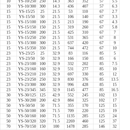
10
YS-10/250
250
14.3
363
352
57
5.5
10
YS-10/300
300
14.3
436
407
57
6.3
15
YS-15/25
25
21.5
53
110
67
2.7
15
YS-15/50
50
21.5
106
140
67
3.3
15
YS-15/100
100
21.5
213
190
67
4.3
15
YS-15/150
150
21.5
319
260
67
5.8
15
YS-15/200
200
21.5
425
310
67
7
15
YS-15/250
250
21.5
531
365
67
8
15
YS-15/300
300
21.5
637
420
67
9
15
YS-15/350
350
21.5
744
472
67
10
23
YS-23/25
25
32.9
83
116
85
5
23
YS-23/50
50
32.9
166
150
85
6
23
YS-23/100
100
32.9
332
202
85
7.5
23
YS-23/160
160
32.9
531
277
85
10
23
YS-23/210
210
32.9
697
330
85
12
23
YS-23/250
250
32.9
830
376
85
13.5
23
YS-23/300
300
32.9
996
428
85
15
23
YS-23/345
345
32.9
1145
477
85
16.5
30
YS-30/125
125
42.9
552
245
102
13
30
YS-30/200
200
42.9
884
325
102
17
50
YS-50/50
50
71.5
355
170
125
15
50
YS-50/100
100
71.5
709
220
125
19
50
YS-50/160
160
71.5
1135
285
125
24
50
YS-50/320
320
71.5
2269
460
125
37
70
YS-70/150
150
100
1478
285
146
32