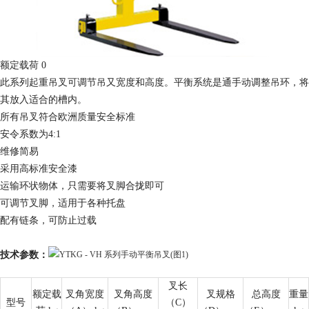
额定载荷 0
此系列起重吊叉可调节吊又宽度和高度。平衡系统是通手动调整吊环，将
其放入适合的槽内。
所有吊叉符合欧洲质量安全标准
安令系数为4:1
维修简易
采用高标准安全漆
运输环状物体，只需要将叉脚合拢即可
可调节叉脚，适用于各种托盘
配有链条，可防止过载
技术参数：
叉长
额定载
叉角宽度
叉角高度
叉规格
总高度
重量
型号
（C）