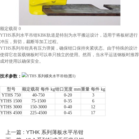
额定载荷 0
YTHS系列水平吊钳KBK轨道是特别为水平搬运设计，适用于将板材进行
冲压，剪切，裁断等加工过程。
YTHS系列吊钳具有压力弹簧，确保钳口保持夹紧状态。由于特殊的设计
使得它在装载钢板时可以单只独立的使用。然而，当水平运送钢板时推荐
成对使用以确保安全。
技术参数：
型号
额定载荷 每件 kg
钳口宽度 mm
重量 每件 kg
YTHS 750
40-750
0-20
3
YTHS 1500
75-1500
0-35
6
YTHS 3000
150-3000
0-40
12
YTHS 4500
225-4500
0-45
17
上一篇 : YTHK 系列薄板水平吊钳