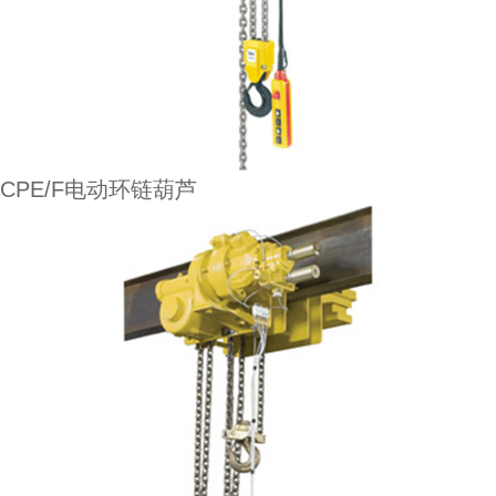
CPE/F电动环链葫芦