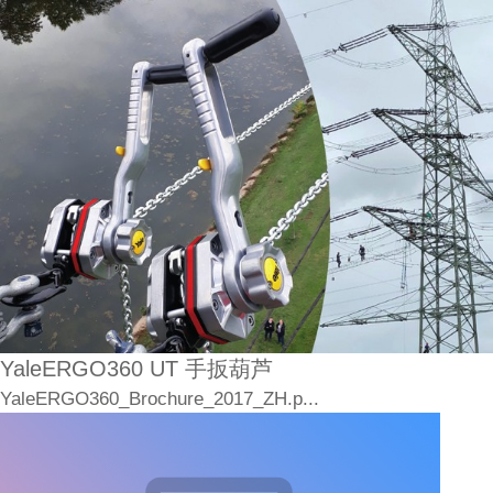
YaleERGO360 UT 手扳葫芦
YaleERGO360_Brochure_2017_ZH.p...