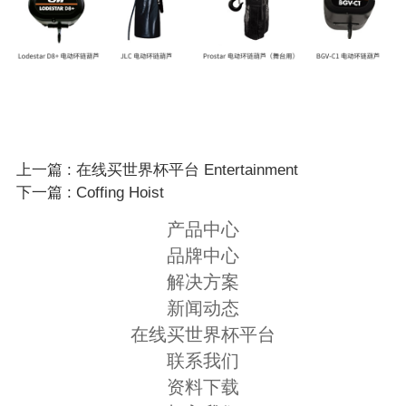
上一篇 : 在线买世界杯平台 Entertainment
下一篇 : Coffing Hoist
产品中心
品牌中心
解决方案
新闻动态
在线买世界杯平台
联系我们
资料下载